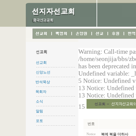
선교회
신앙노선
반석묵상
목회자
소식
알림
포토