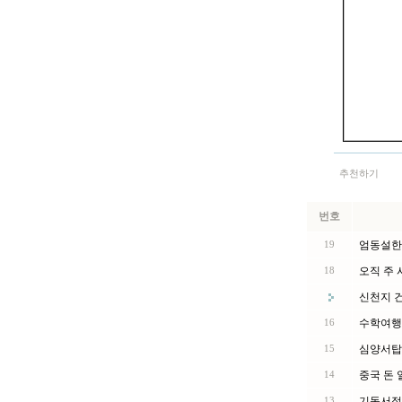
추천하기
번호
엄동설한
19
오직 주
18
신천지 
수학여행
16
심양서탑
15
중국 돈 
14
기독서점
13