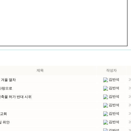
제목
작성자
김반석
 겨울 열차
2
김반석
 사랑으로
2
김반석
건축물 허가 반대 시위
2
김반석
2
김반석
교회
2
김반석
일 위안
2
김반석
2