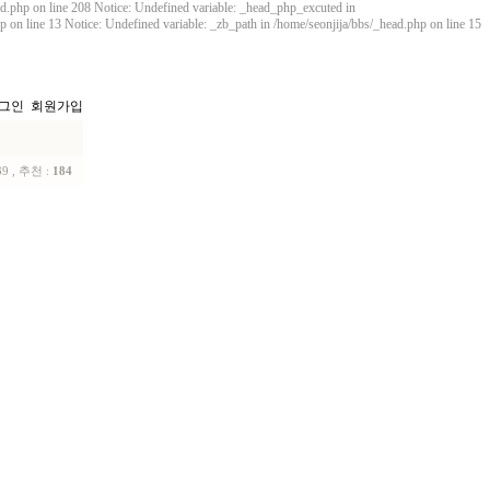
ard.php on line 208 Notice: Undefined variable: _head_php_excuted in
p on line 13 Notice: Undefined variable: _zb_path in /home/seonjija/bbs/_head.php on line 15
그인
회원가입
39 , 추천 :
184