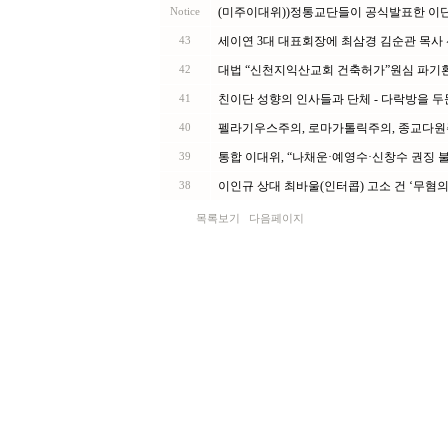
(미주이대위))정통교단들이 공식발표한 이단
Notice
세이연 3대 대표회장에 최삼경 김순관 목사
43
대법 “신천지익산교회 건축허가”원심 파기
42
친이단 성향의 인사들과 단체 - 다락방을 
41
펠라기우스주의, 로마가톨릭주의, 종교다원
40
통합 이대위, “나채운·예영수·신창수 권징 
39
이인규 상대 최바울(인터콥) 고소 건 ‘무혐의
38
목록보기
다음페이지