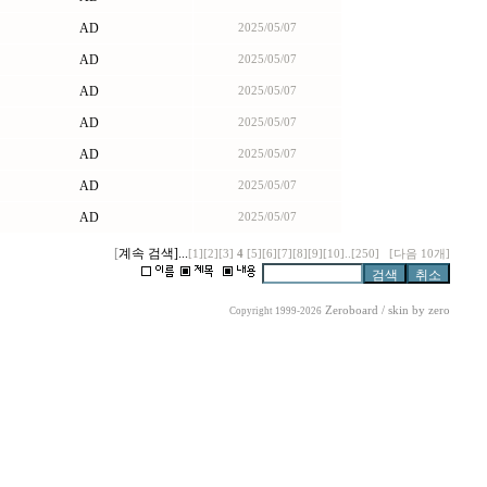
AD
2025/05/07
AD
2025/05/07
AD
2025/05/07
AD
2025/05/07
AD
2025/05/07
AD
2025/05/07
AD
2025/05/07
[
계속 검색]
...
[1]
[2]
[3]
4
[5]
[6]
[7]
[8]
[9]
[10]
..
[250]
[다음 10개]
Zeroboard
/ skin by
zero
Copyright 1999-2026