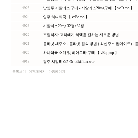
남양주 시알리스 구매 - 시알리스20mg구매 【 vcTt.top 】
4925
양주 하나약국 【 vcEe.top 】
4924
시알리스20mg 32정+32정
4923
프릴리지: 고객에게 혜택을 전하는 새로운 방법
4922
룰라벳 새주소 - 룰라벳 접속 방법 ( 최신주소 업데이트) - 룰라
4921
하나약국 소개 및 비아그라 구매 【 vBqq.top 】
4920
청주 시알리스가격 tldkffltmrkrur
4919
목록보기
이전페이지
다음페이지