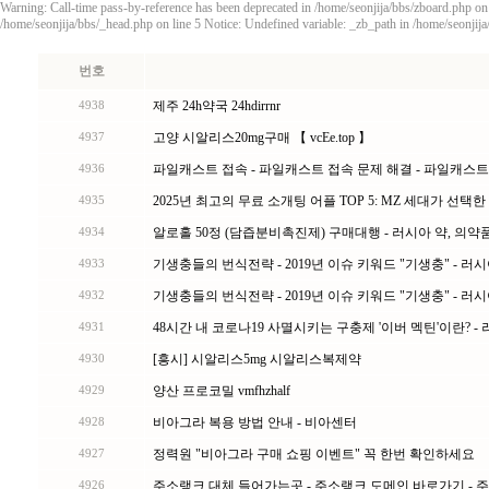
Warning: Call-time pass-by-reference has been deprecated in /home/seonjija/bbs/zboard.php on
/home/seonjija/bbs/_head.php on line 5 Notice: Undefined variable: _zb_path in /home/seonjija
번호
제주 24h약국 24hdirrnr
4938
고양 시알리스20mg구매 【 vcEe.top 】
4937
파일캐스트 접속 - 파일캐스트 접속 문제 해결 - 파일캐스트 최신 
4936
2025년 최고의 무료 소개팅 어플 TOP 5: MZ 세대가 선택
4935
알로홀 50정 (담즙분비촉진제) 구매대행 - 러시아 약, 의약
4934
기생충들의 번식전략 - 2019년 이슈 키워드 "기생충" - 러시아 
4933
기생충들의 번식전략 - 2019년 이슈 키워드 "기생충" - 러시아 
4932
48시간 내 코로나19 사멸시키는 구충제 '이버 멕틴'이란? - 러시
4931
[흥시] 시알리스5mg 시알리스복제약
4930
양산 프로코밀 vmfhzhalf
4929
비아그라 복용 방법 안내 - 비아센터
4928
정력원 "비아그라 구매 쇼핑 이벤트" 꼭 한번 확인하세요
4927
주소랭크 대체 들어가는곳 - 주소랭크 도메인 바로가기 - 주소랭
4926