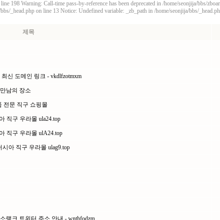
 line 198 Warning: Call-time pass-by-reference has been deprecated in /home/seonjija/bbs/zbo
/bbs/_head.php on line 13 Notice: Undefined variable: _zb_path in /home/seonjija/bbs/_head.ph
제목
도메인 링크 - vkdlfzotmxm
한 만남의 장소
품 전문 직구 쇼핑몰
직구 우라몰 ula24.top
직구 우라몰 ulA24.top
아 직구 우라몰 ulag9.top
크 트위터 주소 안내 - wnthfodzm