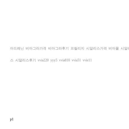
아드레닌
비아그라가격
비아그라후기
프릴리지
시알리스가격
비아몰
시알
스
시알리스후기
vvia220
yyy5
vvia810
vvia51
vvie11
p1