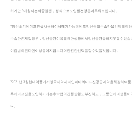
허가만 9개월째논의중일뿐，정식으로도입될전망은어두워보입니다。
?임신초기에미프진을사용하여낙태가가능함에도임신중절수술만을선택해야
수술만존재할경우，임신중단이꼭필요한상황에서임신중단을하지못할수있습
이합법화된다면여성들이지금보다더안전한선택을할수있을것입니다。
?2021년 3월현대약품에서영국제약사라인파마와미프진공급계약을체결하
후에미프진을도입하기에는후속법의진행상황도부진하고，그동안에여성들이
다。