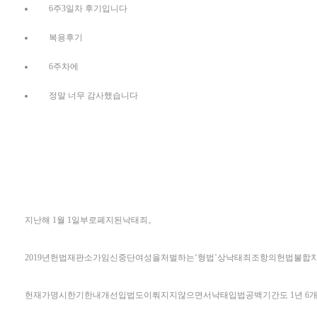
6주3일차 후기입니다
복용후기
6주차에
정말 너무 감사했습니다
지난해 1월 1일부로폐지된낙태죄。
2019년헌법재판소가임신중단여성을처벌하는‘형법’상낙태죄조항의헌법불합
헌재가명시한기한내개선입법도이뤄지지않으면서낙태입법공백기간도 1년 6