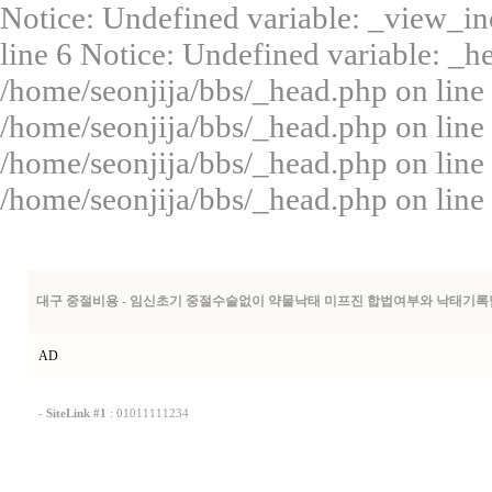
Notice: Undefined variable: _view_in
line 6 Notice: Undefined variable: _
/home/seonjija/bbs/_head.php on line 
/home/seonjija/bbs/_head.php on line
/home/seonjija/bbs/_head.php on line
/home/seonjija/bbs/_head.php on line
대구 중절비용 - 임신초기 중절수술없이 약물낙태 미프진 합법여부와 낙태기록
AD
-
SiteLink #1
:
01011111234