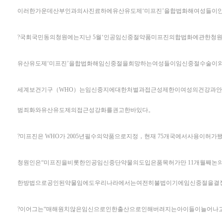
이러한가운데산부인과의사진료하에유산유도제‘미프진’을합법화해여성들이
?국회국민동의청원에는지난 5월‘인공임신중절약품미프진의합법화에관한청
유산유도제‘미프진’을합법화해임신중절을희망하는여성들이임신중절수술이
세계보건기구（WHO）는임신중지에대한처벌과접근성제한이여성의건강과안
범죄화와유산유도제의접근성강화를권고한바있다。
?미프진은 WHO가 2005년필수의약품으로지정，현재 75개국에서사용
청원인은“미프진을비롯한인공임신중단약물의도입은품목허가만 11개월째논
한방법으로공인된약물임에도우리나라에서는여전히불법이기에임신중절을결
?이어그는“매해원치않은임신으로인한출산으로인해버려지는아이들이늘어나고