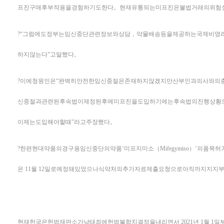
프진구매후부작용을경험하기도한다。현재유통되는미프진은불법거래의위험
?“그럼에도정부는임신중단관련정보와상담，약물배송등을제공하는국제비영
하지않는다”고말했다。
?이에청원인은“완벽히안전한임신중절은존재하지않겠지만산부인과의사와의
신중절과관련된후속법이제정된후에미프진을도입하기에는후속법의진행상황
이제는도입해야할때”라고주장했다。
?한편현대약품의경구용임신중단의약품‘미프지미소（Mifegymiso）’의
은 11월 12일로예정돼있었으나식약처의추가자료제출요청으로아직까지지지
현재한국은헌법재판소가낙태죄에헌법불합치결정을내리면서 2021년 1월