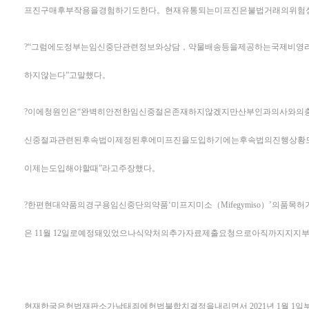
프진구매후부작용을경험하기도한다。현재유통되는미프진은불법거래의위험
?“그럼에도정부는임신중단관련정보와상담，약물배송등을제공하는국제비영
하지않는다”고말했다。
?이에청원인은“완벽히안전한임신중절은존재하지않겠지만산부인과의사와의
신중절과관련된후속법이제정된후에미프진을도입하기에는후속법의진행상황
이제는도입해야할때”라고주장했다。
?한편현대약품의경구용임신중단의약품‘미프지미소（Mifegymiso）’의
은 11월 12일로예정돼있었으나식약처의추가자료제출요청으로아직까지지지
현재한국은헌법재판소가낙태죄에헌법불합치결정을내리면서 2021년 1월