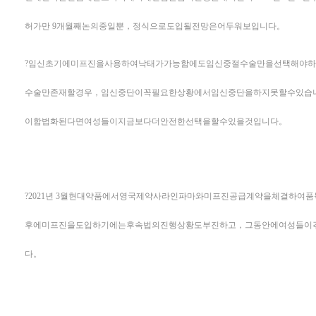
허가만 9개월째논의중일뿐，정식으로도입될전망은어두워보입니다。
?임신초기에미프진을사용하여낙태가가능함에도임신중절수술만을선택해야
수술만존재할경우，임신중단이꼭필요한상황에서임신중단을하지못할수있습
이합법화된다면여성들이지금보다더안전한선택을할수있을것입니다。
?2021년 3월현대약품에서영국제약사라인파마와미프진공급계약을체결하
후에미프진을도입하기에는후속법의진행상황도부진하고，그동안에여성들이
다。