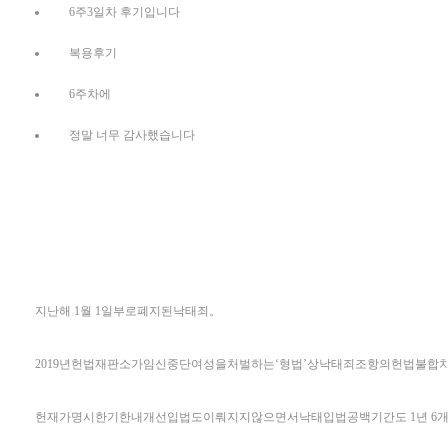
6주3일차 후기입니다
복용후기
6주차에
정말 너무 감사했습니다
지난해 1월 1일부로폐지된낙태죄。
2019년헌법재판소가임신중단여성을처벌하는‘형법’상낙태죄조항의헌법불합
헌재가명시한기한내개선입법도이뤄지지않으면서낙태입법공백기간도 1년 6