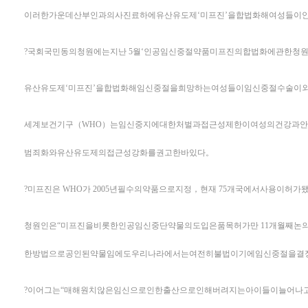
이러한가운데산부인과의사진료하에유산유도제‘미프진’을합법화해여성들이
?국회국민동의청원에는지난 5월‘인공임신중절약품미프진의합법화에관한청
유산유도제‘미프진’을합법화해임신중절을희망하는여성들이임신중절수술이
세계보건기구（WHO）는임신중지에대한처벌과접근성제한이여성의건강과안
범죄화와유산유도제의접근성강화를권고한바있다。
?미프진은 WHO가 2005년필수의약품으로지정，현재 75개국에서사용
청원인은“미프진을비롯한인공임신중단약물의도입은품목허가만 11개월째논
한방법으로공인된약물임에도우리나라에서는여전히불법이기에임신중절을결
?이어그는“매해원치않은임신으로인한출산으로인해버려지는아이들이늘어나고