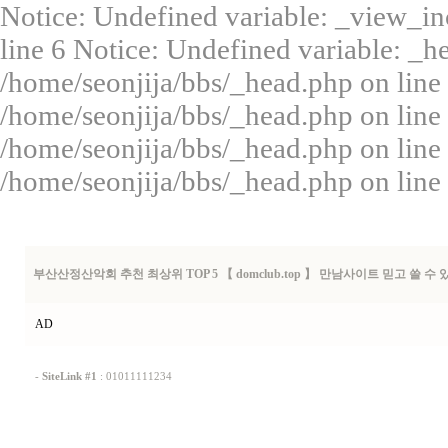
Notice: Undefined variable: _view_in
line 6 Notice: Undefined variable: _
/home/seonjija/bbs/_head.php on line 
/home/seonjija/bbs/_head.php on line
/home/seonjija/bbs/_head.php on line
/home/seonjija/bbs/_head.php on line
부­산­산­정­산­악­회 추천 최상위 TOP 5 【 domclub.top 】 만남사이트 믿고 쓸 수 
AD
-
SiteLink #1
:
01011111234