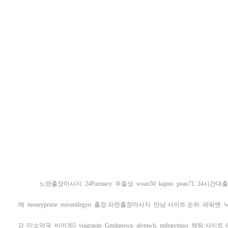
노란출장마사지
24Parmacy
우즐성
woao50
kajino
poao71
24시간대출
매
moneyprime
euromifegyn
출장 파란출장마사지
만남 사이트 순위
파워맨
강
미소약국
비아365
viagrasite
Gmdqnswp
alvmwls
mifegymiso
채팅 사이트 