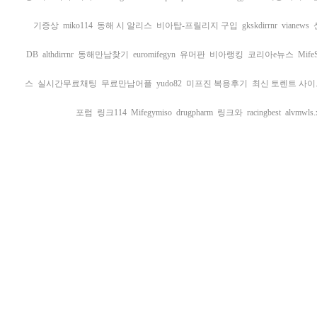
기증상
miko114
동해 시 알리스
비아탑-프릴리지 구입
gkskdirrnr
vianews
DB
althdirrnr
동해만남찾기
euromifegyn
유머판
비아랭킹
코리아e뉴스
MifeS
스
실시간무료채팅
무료만남어플
yudo82
미프진 복용후기
최신 토렌트 사이
포럼
링크114
Mifegymiso
drugpharm
링크와
racingbest
alvmwls.