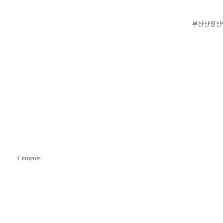
부­산­산­정­산
Contents