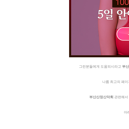
그런분들에게 도움되시라고
부­산
나름 최고의 페이
부­산­산­정­산­악­회
관련해서 
아